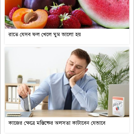
রাতে যেসব ফল খেলে ঘুম ভালো হয়
কাজের ক্ষেত্রে মস্তিষ্কের অলসতা কাটাবেন যেভাবে