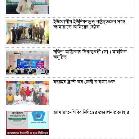
ইউরোপীয় ইউনিয়নভুক্ত রাষ্ট্রদূতদের সঙ্গে
জামায়াতে আমিরের বৈঠক
দক্ষিণ আফ্রিকায় সিরাতুবন্নী (সা.) মাহফিল
অনুষ্ঠিত
ফরেইন ট্রাস্ট অব ফেনী’র যাত্রা শুরু
জামায়াত-শিবির নিষিদ্ধের প্রজ্ঞাপন প্রত্যাহার