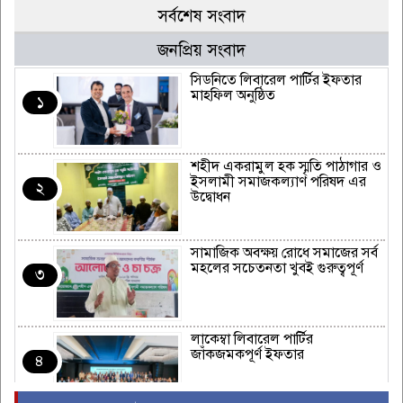
সর্বশেষ সংবাদ
জনপ্রিয় সংবাদ
সিডনিতে লিবারেল পার্টির ইফতার
মাহফিল অনুষ্ঠিত
১
শহীদ একরামুল হক স্মৃতি পাঠাগার ও
ইসলামী সমাজকল্যাণ পরিষদ এর
২
উদ্বোধন
সামাজিক অবক্ষয় রোধে সমাজের সর্ব
মহলের সচেতনতা খুবই গুরুত্বপূর্ণ
৩
লাকেম্বা লিবারেল পার্টির
জাঁকজমকপূর্ণ ইফতার
৪