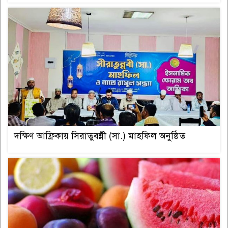
দক্ষিণ আফ্রিকায় সিরাতুবন্নী (সা.) মাহফিল অনুষ্ঠিত