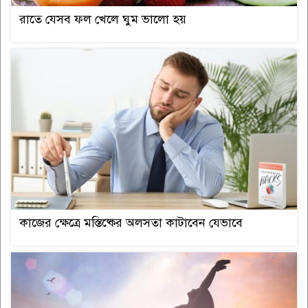
রাতে যেসব ফল খেলে ঘুম ভালো হয়
কাজের ক্ষেত্রে মস্তিষ্কের অলসতা কাটাবেন যেভাবে