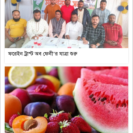
রাতে যেসব ফল খেলে ঘুম ভালো হয়
১০
ফরেইন ট্রাস্ট অব ফেনী’র যাত্রা শুরু