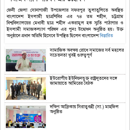
ফেনী জেলা সোনাগাজী উপজেলার সফরপুর তুলাতুলিতে অবস্থিত
বাংলাদেশ ইসলামী ছাত্রশিবির এর ৭৪ তম শহীদ, চট্রগ্রাম
বিশ্ববিদ্যালয়ের মেধাবী ছাত্র শহীদ একরামুল হক স্মৃতি পাঠাগার ও
ইসলামী সমাজকল্যাণ পরিষদ এর পুনঃ উদ্বোধন অনুষ্ঠিত হয়। উক্ত
অনুষ্ঠানে প্রধান অতিথি হিসেবে উপস্থিত ছিলেন বাংলাদেশ
বিস্তারিত
সামাজিক অবক্ষয় রোধে সমাজের সর্ব মহলের
সচেতনতা খুবই গুরুত্বপূর্ণ
ইউরোপীয় ইউনিয়নভুক্ত রাষ্ট্রদূতদের সঙ্গে
জামায়াতে আমিরের বৈঠক
দক্ষিণ আফ্রিকায় সিরাতুবন্নী (সা.) মাহফিল
অনুষ্ঠিত