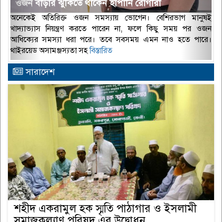
ওজন বাড়ার ঝুঁকিতে থাকেন হাঁপানি রোগীরা
অনেকেই অতিরিক্ত ওজন সমস্যায় ভোগেন। বেশিরভাগ মানুষই
খাদ্যাভ্যাস নিয়ন্ত্রণ করতে পারেন না, ফলে কিছু সময় পর ওজন
আধিক্যের সমস্যা ধরা পরে। তবে সবসময় এমন নাও হতে পারে।
থাইরয়েড অসামঞ্জস্যতা সহ
বিস্তারিত
সারাদেশ
শহীদ একরামুল হক স্মৃতি পাঠাগার ও ইসলামী
সমাজকল্যাণ পরিষদ এর উদ্বোধন