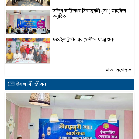
দক্ষিণ আফ্রিকায় সিরাতুবন্নী (সা.) মাহফিল
অনুষ্ঠিত
ফরেইন ট্রাস্ট অব ফেনী’র যাত্রা শুরু
আরো সংবাদ
ইসলামী জীবন