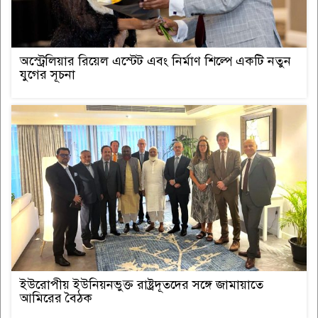
অস্ট্রেলিয়ার রিয়েল এস্টেট এবং নির্মাণ শিল্পে একটি নতুন
যুগের সূচনা
ইউরোপীয় ইউনিয়নভুক্ত রাষ্ট্রদূতদের সঙ্গে জামায়াতে
আমিরের বৈঠক