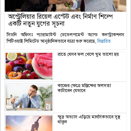
অস্ট্রেলিয়ার রিয়েল এস্টেট এবং নির্মাণ শিল্পে
একটি নতুন যুগের সূচনা
সিডনি অফিসঃ প্যারামাউন্ট ডেভেলপমেন্ট অ্যান্ড কনস্ট্রাকশনস
পিটিওয়াই লিমিটেড আনুষ্ঠানিকভাবে যাত্রা শুরু করেছে,
বিস্তারিত
রাতে যেসব ফল খেলে ঘুম ভালো হয়
কাজের ক্ষেত্রে মস্তিষ্কের অলসতা
কাটাবেন যেভাবে
ক্ষুদ্র অভ্যাস এড়িয়ে মানসিকভাবে সুস্থ
থাকুন