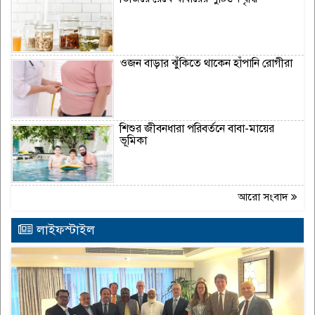
ওজন বাড়ার ঝুঁকিতে থাকেন হাঁপানি রোগীরা
শিশুর জীবনধারা পরিবর্তনে বাবা-মায়ের
ভূমিকা
আরো সংবাদ
লাইফস্টাইল