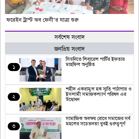
ফরেইন ট্রাস্ট অব ফেনী’র যাত্রা শুরু
সর্বশেষ সংবাদ
জনপ্রিয় সংবাদ
সিডনিতে লিবারেল পার্টির ইফতার
মাহফিল অনুষ্ঠিত
১
শহীদ একরামুল হক স্মৃতি পাঠাগার ও
ইসলামী সমাজকল্যাণ পরিষদ এর
২
উদ্বোধন
সামাজিক অবক্ষয় রোধে সমাজের সর্ব
মহলের সচেতনতা খুবই গুরুত্বপূর্ণ
৩