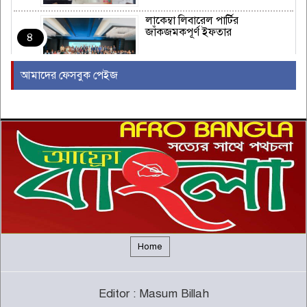
লাকেম্বা লিবারেল পার্টির
জাঁকজমকপূর্ণ ইফতার
৪
আমাদের ফেসবুক পেইজ
অস্ট্রেলিয়ার রিয়েল এস্টেট এবং
নির্মাণ শিল্পে একটি নতুন যুগের সূচনা
৫
ইউরোপীয় ইউনিয়নভুক্ত রাষ্ট্রদূতদের
সঙ্গে জামায়াতে আমিরের বৈঠক
৬
দক্ষিণ আফ্রিকায় সিরাতুবন্নী (সা.)
মাহফিল অনুষ্ঠিত
৭
Home
ফরেইন ট্রাস্ট অব ফেনী’র যাত্রা শুরু
Editor : Masum Billah
৮