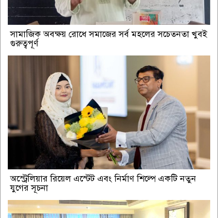
সামাজিক অবক্ষয় রোধে সমাজের সর্ব মহলের সচেতনতা খুবই
গুরুত্বপূর্ণ
অস্ট্রেলিয়ার রিয়েল এস্টেট এবং নির্মাণ শিল্পে একটি নতুন
যুগের সূচনা