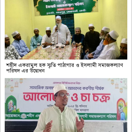
শহীদ একরামুল হক স্মৃতি পাঠাগার ও ইসলামী সমাজকল্যাণ
পরিষদ এর উদ্বোধন