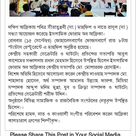
দক্ষিণ আফ্রিকায় পবিত্র সীরাতুন্নবী (সা.) মাহফিল ও নাতে রাসূল (সা.)
সন্ধ্যা আয়োজন করেছে ইসলামিক ফোরাম অব আফ্রিকা।
রোববার (১৫ সেপ্টেম্বর) জোহানেসবার্গের ফোজসবার্গে রাত ৮টায়
স্ট্যাটাস রেস্টুরেন্টে এ মাহফিল অনুষ্ঠিত হয়েছে।
কেন্দ্রীয় সহকারী সেক্রেটারি ও ঘাউটেং প্রভিন্সের সভাপতি আবুল
কাশেমের সঞ্চালনায় প্রধান মেহমান হিসেবে উপস্থিত ছিলেন ইসলামিক
ফোরাম অব আফ্রিকার কেন্দ্রীয় সভাপতি মো. মোশাররফ হোসাইন।
বিশেষ অতিথি হিসেবে আলোচনা করেন কেন্দ্রীয় দাওয়াহ সম্পাদক মো.
শাহাদাত হোসেন, অর্থ সম্পাদক আমানত উল্ল্যাহ ফারুক, মিডিয়া
সম্পাদক আব্দুল মনিম মুন্না, যুব ও ক্রিড়া সম্পাদক ও ঘাউটেং
প্রভিন্সের সেক্রেটারী শরীফ উদ্দিন।
অনুষ্ঠানে বিভিন্ন সামাজিক ও রাজনৈতিক সংগঠনের নেতৃবৃন্দ উপস্থিত
ছিলেন।।
পরিশেষে হামদ, নাত ও কাওয়ালী সংগীত পরিবেশন করেন আফ্রিকা
কালচারাল গ্রুপের শিল্পীবৃন্দ।
Please Share This Post in Your Social Media