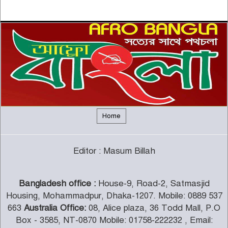
নির্মাণ শিল্পে একটি নতুন যুগের সূচনা
৫
ইউরোপীয় ইউনিয়নভুক্ত রাষ্ট্রদূতদের
সঙ্গে জামায়াতে আমিরের বৈঠক
৬
দক্ষিণ আফ্রিকায় সিরাতুবন্নী (সা.)
মাহফিল অনুষ্ঠিত
৭
Home
ফরেইন ট্রাস্ট অব ফেনী’র যাত্রা শুরু
Editor : Masum Billah
৮
Bangladesh office :
House-9, Road-2, Satmasjid
জামায়াত-শিবির নিষিদ্ধের প্রজ্ঞাপন
Housing, Mohammadpur, Dhaka-1207. Mobile: 0889 537
প্রত্যাহার
৯
663
Australia Office:
08, Alice plaza, 36 Todd Mall, P.O
Box - 3585, NT-0870 Mobile: 01758-222232 , Email: