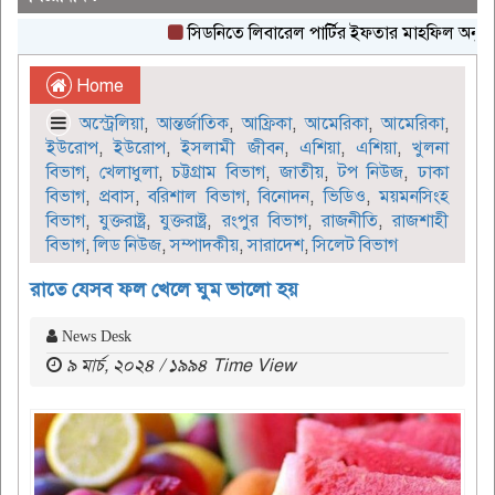
সিডনিতে লিবারেল পার্টির ইফতার মাহফিল অনুষ্ঠিত
Home
অস্ট্রেলিয়া
,
আন্তর্জাতিক
,
আফ্রিকা
,
আমেরিকা
,
আমেরিকা
,
ইউরোপ
,
ইউরোপ
,
ইসলামী জীবন
,
এশিয়া
,
এশিয়া
,
খুলনা
বিভাগ
,
খেলাধুলা
,
চট্টগ্রাম বিভাগ
,
জাতীয়
,
টপ নিউজ
,
ঢাকা
বিভাগ
,
প্রবাস
,
বরিশাল বিভাগ
,
বিনোদন
,
ভিডিও
,
ময়মনসিংহ
বিভাগ
,
যুক্তরাষ্ট্র
,
যুক্তরাষ্ট্র
,
রংপুর বিভাগ
,
রাজনীতি
,
রাজশাহী
বিভাগ
,
লিড নিউজ
,
সম্পাদকীয়
,
সারাদেশ
,
সিলেট বিভাগ
রাতে যেসব ফল খেলে ঘুম ভালো হয়
News Desk
৯ মার্চ, ২০২৪ / ১৯৯৪ Time View