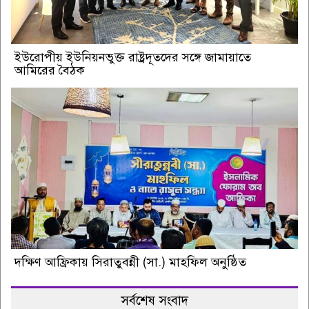
ইউরোপীয় ইউনিয়নভুক্ত রাষ্ট্রদূতদের সঙ্গে জামায়াতে
আমিরের বৈঠক
দক্ষিণ আফ্রিকায় সিরাতুবন্নী (সা.) মাহফিল অনুষ্ঠিত
সর্বশেষ সংবাদ