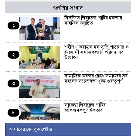
জনপ্রিয় সংবাদ
সিডনিতে লিবারেল পার্টির ইফতার
মাহফিল অনুষ্ঠিত
১
শহীদ একরামুল হক স্মৃতি পাঠাগার ও
ইসলামী সমাজকল্যাণ পরিষদ এর
২
উদ্বোধন
সামাজিক অবক্ষয় রোধে সমাজের সর্ব
মহলের সচেতনতা খুবই গুরুত্বপূর্ণ
৩
লাকেম্বা লিবারেল পার্টির
জাঁকজমকপূর্ণ ইফতার
৪
আমাদের ফেসবুক পেইজ
অস্ট্রেলিয়ার রিয়েল এস্টেট এবং