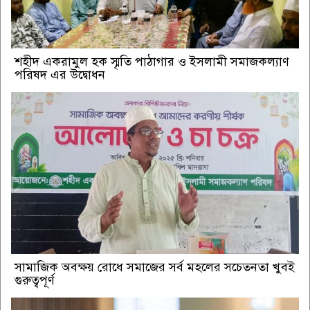
শহীদ একরামুল হক স্মৃতি পাঠাগার ও ইসলামী সমাজকল্যাণ
পরিষদ এর উদ্বোধন
সামাজিক অবক্ষয় রোধে সমাজের সর্ব মহলের সচেতনতা খুবই
গুরুত্বপূর্ণ