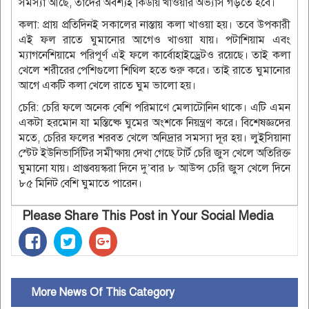
সমস্যা আছে, তাদের অবশ্যই কিউয়ি খাওয়ার অভ্যাস গড়তে হবে।
কলা: প্রায় প্রতিদিনই সকালের নাস্তায় কলা খাওয়া হয়। তবে উপকারী
এই ফল রাতে ঘুমানোর আগেও খাওয়া যায়। পটাশিয়াম এবং
ম্যাগনেশিয়ামে পরিপূর্ণ এই ফলে কার্বোহাইড্রেটও রয়েছে। তাই কলা
খেলে শরীরের পেশিগুলো শিথিল হতে শুরু করে। তাই রাতে ঘুমানোর
আগে একটি কলা খেলে রাতে ঘুম ভালো হয়।
চেরি: চেরি ফলে অনেক বেশি পরিমাণে মেলাটোনিন থাকে। এটি এমন
একটা হরমোন যা মস্তিষ্কে ঘুমের অংশকে নিয়ন্ত্রণ করে। বিশেষজ্ঞদের
মতে, চেরির ফলের শরবত খেলে অনিদ্রার সমস্যা দূর হয়। লুইসিয়ানা
স্টেট ইউনিভার্সিটির সমীক্ষায় দেখা গেছে টার্ট চেরি জুস খেলে অতিরিক্ত
ঘুমানো যায়। প্রাপ্তবয়স্করা দিনে দু’বার ৮ আউন্স চেরি জুস খেলে দিনে
৮৫ মিনিট বেশি ঘুমাতে পারেন।
Please Share This Post in Your Social Media
More News Of This Category