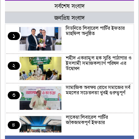
সর্বশেষ সংবাদ
জনপ্রিয় সংবাদ
সিডনিতে লিবারেল পার্টির ইফতার
মাহফিল অনুষ্ঠিত
১
শহীদ একরামুল হক স্মৃতি পাঠাগার ও
ইসলামী সমাজকল্যাণ পরিষদ এর
২
উদ্বোধন
সামাজিক অবক্ষয় রোধে সমাজের সর্ব
মহলের সচেতনতা খুবই গুরুত্বপূর্ণ
৩
লাকেম্বা লিবারেল পার্টির
জাঁকজমকপূর্ণ ইফতার
৪