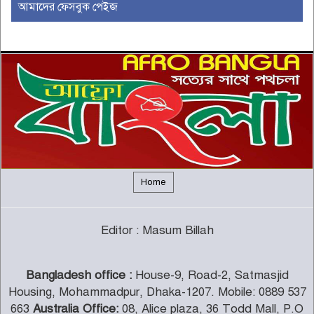
আমাদের ফেসবুক পেইজ
অস্ট্রেলিয়ার রিয়েল এস্টেট এবং
নির্মাণ শিল্পে একটি নতুন যুগের সূচনা
৫
ইউরোপীয় ইউনিয়নভুক্ত রাষ্ট্রদূতদের
সঙ্গে জামায়াতে আমিরের বৈঠক
৬
দক্ষিণ আফ্রিকায় সিরাতুবন্নী (সা.)
মাহফিল অনুষ্ঠিত
৭
Home
ফরেইন ট্রাস্ট অব ফেনী’র যাত্রা শুরু
Editor : Masum Billah
৮
Bangladesh office :
House-9, Road-2, Satmasjid
জামায়াত-শিবির নিষিদ্ধের প্রজ্ঞাপন
Housing, Mohammadpur, Dhaka-1207. Mobile: 0889 537
প্রত্যাহার
৯
663
Australia Office:
08, Alice plaza, 36 Todd Mall, P.O