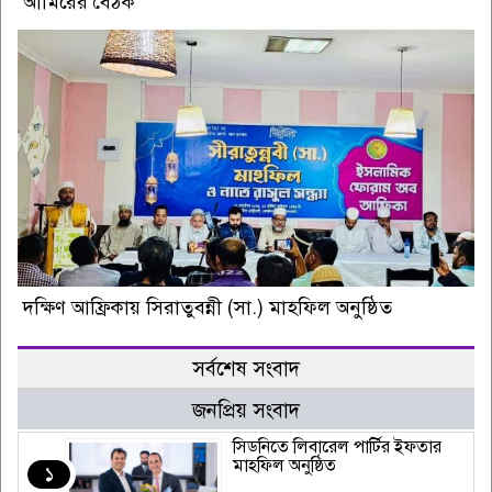
আমিরের বৈঠক
দক্ষিণ আফ্রিকায় সিরাতুবন্নী (সা.) মাহফিল অনুষ্ঠিত
সর্বশেষ সংবাদ
জনপ্রিয় সংবাদ
সিডনিতে লিবারেল পার্টির ইফতার
মাহফিল অনুষ্ঠিত
১