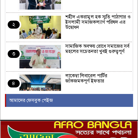
শহীদ একরামুল হক স্মৃতি পাঠাগার ও
ইসলামী সমাজকল্যাণ পরিষদ এর
২
উদ্বোধন
সামাজিক অবক্ষয় রোধে সমাজের সর্ব
মহলের সচেতনতা খুবই গুরুত্বপূর্ণ
৩
লাকেম্বা লিবারেল পার্টির
জাঁকজমকপূর্ণ ইফতার
৪
আমাদের ফেসবুক পেইজ
অস্ট্রেলিয়ার রিয়েল এস্টেট এবং
নির্মাণ শিল্পে একটি নতুন যুগের সূচনা
৫
ইউরোপীয় ইউনিয়নভুক্ত রাষ্ট্রদূতদের