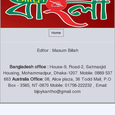
সঙ্গে জামায়াতে আমিরের বৈঠক
৬
দক্ষিণ আফ্রিকায় সিরাতুবন্নী (সা.)
মাহফিল অনুষ্ঠিত
৭
Home
ফরেইন ট্রাস্ট অব ফেনী’র যাত্রা শুরু
Editor : Masum Billah
৮
Bangladesh office :
House-9, Road-2, Satmasjid
জামায়াত-শিবির নিষিদ্ধের প্রজ্ঞাপন
Housing, Mohammadpur, Dhaka-1207. Mobile: 0889 537
প্রত্যাহার
৯
663
Australia Office:
08, Alice plaza, 36 Todd Mall, P.O
Box - 3585, NT-0870 Mobile: 01758-222232 , Email:
bijoykantho@gmail.com
রাতে যেসব ফল খেলে ঘুম ভালো হয়
১০
© All rights reserved © 2024