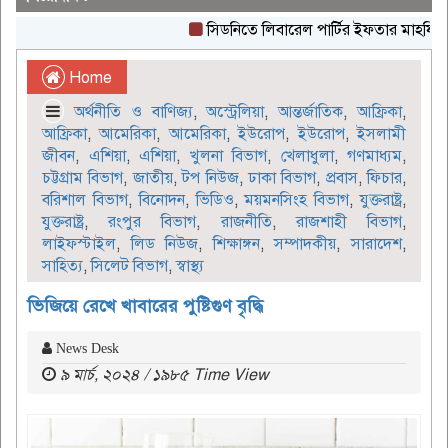
সিডনিতে লিবারেল পার্টির ইফতার মাহফিল অনুষ্
Home
অর্থনীতি ও বাণিজ্য
,
অস্ট্রেলিয়া
,
আন্তর্জাতিক
,
আফ্রিকা
,
আফ্রিকা
,
আমেরিকা
,
আমেরিকা
,
ইউরোপ
,
ইউরোপ
,
ইসলামী
জীবন
,
এশিয়া
,
এশিয়া
,
খুলনা বিভাগ
,
খেলাধুলা
,
গণমাধ্যম
,
চট্টগ্রাম বিভাগ
,
জাতীয়
,
টপ নিউজ
,
ঢাকা বিভাগ
,
প্রবাস
,
ফিচার
,
বরিশাল বিভাগ
,
বিনোদন
,
ভিডিও
,
ময়মনসিংহ বিভাগ
,
যুক্তরাষ্ট্র
,
যুক্তরাষ্ট্র
,
রংপুর বিভাগ
,
রাজনীতি
,
রাজশাহী বিভাগ
,
লাইফস্টাইল
,
লিড নিউজ
,
শিক্ষাঙ্গন
,
সম্পাদকীয়
,
সারাদেশ
,
সাহিত্য
,
সিলেট বিভাগ
,
স্বাস্থ্য
ভিজিয়ে রেখে খাবারের পুষ্টিগুণ বৃদ্ধি
News Desk
৯ মার্চ, ২০২৪ / ১৯৮৫ Time View