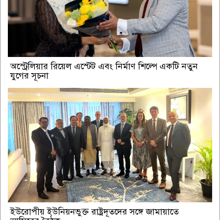
অস্ট্রেলিয়ার রিয়েল এস্টেট এবং নির্মাণ শিল্পে একটি নতুন
যুগের সূচনা
ইউরোপীয় ইউনিয়নভুক্ত রাষ্ট্রদূতদের সঙ্গে জামায়াতে