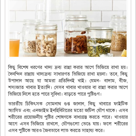
কিছু বিশেষ ধরণের খাদ্য দ্রব্য রান্না করার আগে ভিজিয়ে রাখা হয়।
দৈনন্দিন রান্নায় খাদ্যদ্রব্য সাধারণত ভিজিয়ে রাখা হয়না। তবে, কিছু
উপাদান আছে যা আমরা প্রতিদিনই খাই। যেমন- বাদাম, বীজ,
শস্যজাত খাবার ইত্যাদি। সেসব ‍খাবার খাওয়ার বা রান্না করার আগে
ভিজিয়ে নিলে হতে পারে সুবিধা। বাড়তে পারে পুষ্টিগুণ।
ভারতীয় চিকিৎসক সোমনাথ গুপ্ত জানান, কিছু খাবারে ফাইটিক
অ্যাসিড এবং এনজাইম ইনহিবিটারের মতো জটিল যৌগ থাকে। এসব
শরীরের প্রয়োজনীয় পুষ্টির শোষণকে বাধাগ্রস্ত করতে পারে। খাওয়ার
আগে এসব ভিজিয়ে রাখলে, যৌগগুলো ভেঙে যায়। ফলে শরীরের
এসব পুষ্টিকে আরও জৈবভাবে লাভ করতে সাহায্য করে।