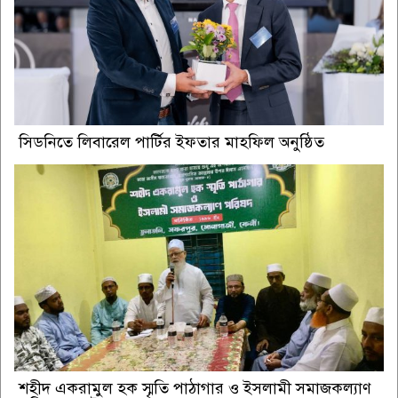
সিডনিতে লিবারেল পার্টির ইফতার মাহফিল অনুষ্ঠিত
শহীদ একরামুল হক স্মৃতি পাঠাগার ও ইসলামী সমাজকল্যাণ