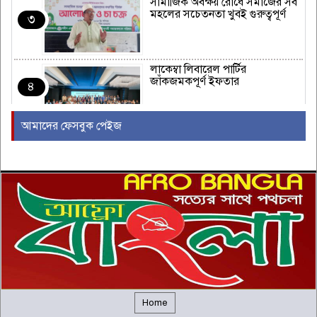
সামাজিক অবক্ষয় রোধে সমাজের সর্ব
মহলের সচেতনতা খুবই গুরুত্বপূর্ণ
৩
লাকেম্বা লিবারেল পার্টির
জাঁকজমকপূর্ণ ইফতার
৪
আমাদের ফেসবুক পেইজ
অস্ট্রেলিয়ার রিয়েল এস্টেট এবং
নির্মাণ শিল্পে একটি নতুন যুগের সূচনা
৫
ইউরোপীয় ইউনিয়নভুক্ত রাষ্ট্রদূতদের
সঙ্গে জামায়াতে আমিরের বৈঠক
৬
দক্ষিণ আফ্রিকায় সিরাতুবন্নী (সা.)
মাহফিল অনুষ্ঠিত
৭
Home