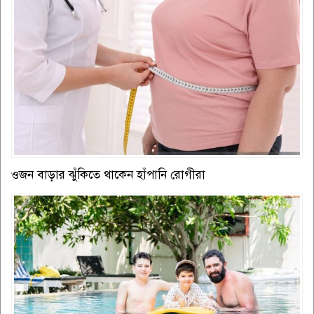
ওজন বাড়ার ঝুঁকিতে থাকেন হাঁপানি রোগীরা