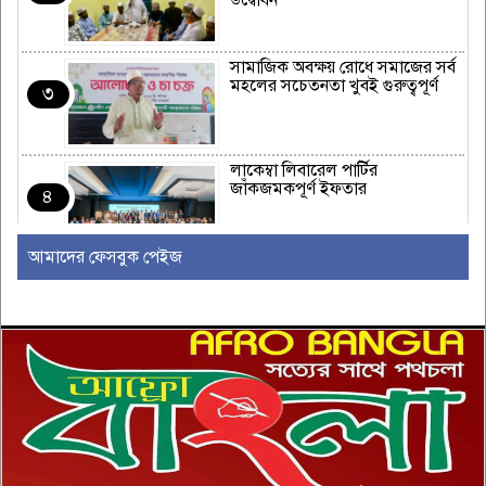
উদ্বোধন
সামাজিক অবক্ষয় রোধে সমাজের সর্ব
মহলের সচেতনতা খুবই গুরুত্বপূর্ণ
৩
লাকেম্বা লিবারেল পার্টির
জাঁকজমকপূর্ণ ইফতার
৪
আমাদের ফেসবুক পেইজ
অস্ট্রেলিয়ার রিয়েল এস্টেট এবং
নির্মাণ শিল্পে একটি নতুন যুগের সূচনা
৫
ইউরোপীয় ইউনিয়নভুক্ত রাষ্ট্রদূতদের
সঙ্গে জামায়াতে আমিরের বৈঠক
৬
দক্ষিণ আফ্রিকায় সিরাতুবন্নী (সা.)