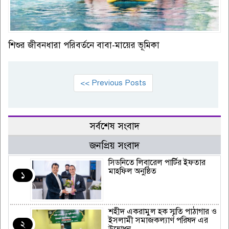
শিশুর জীবনধারা পরিবর্তনে বাবা-মায়ের ভূমিকা
<< Previous Posts
সর্বশেষ সংবাদ
জনপ্রিয় সংবাদ
সিডনিতে লিবারেল পার্টির ইফতার
মাহফিল অনুষ্ঠিত
১
শহীদ একরামুল হক স্মৃতি পাঠাগার ও
ইসলামী সমাজকল্যাণ পরিষদ এর
২