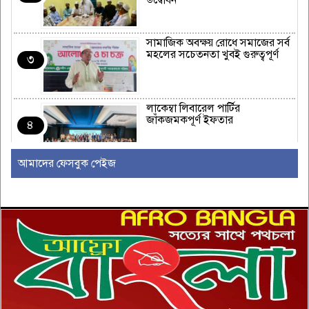
উদ্বোধন
সামাজিক অবক্ষয় রোধে সমাজের সর্ব
মহলের সচেতনতা খুবই গুরুত্বপূর্ণ
৩
লাকেম্বা লিবারেল পার্টির
জাঁকজমকপূর্ণ ইফতার
৪
আমাদের ফেসবুক পেইজ
অস্ট্রেলিয়ার রিয়েল এস্টেট এবং
নির্মাণ শিল্পে একটি নতুন যুগের সূচনা
৫
ইউরোপীয় ইউনিয়নভুক্ত রাষ্ট্রদূতদের
সঙ্গে জামায়াতে আমিরের বৈঠক
৬
দক্ষিণ আফ্রিকায় সিরাতুবন্নী (সা.)