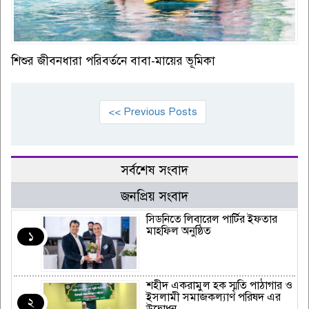
শিশুর জীবনধারা পরিবর্তনে বাবা-মায়ের ভূমিকা
<< Previous Posts
সর্বশেষ সংবাদ
জনপ্রিয় সংবাদ
সিডনিতে লিবারেল পার্টির ইফতার
মাহফিল অনুষ্ঠিত
১
শহীদ একরামুল হক স্মৃতি পাঠাগার ও
ইসলামী সমাজকল্যাণ পরিষদ এর
২