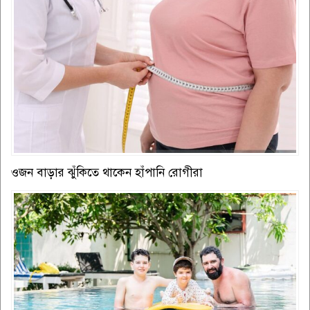
ওজন বাড়ার ঝুঁকিতে থাকেন হাঁপানি রোগীরা