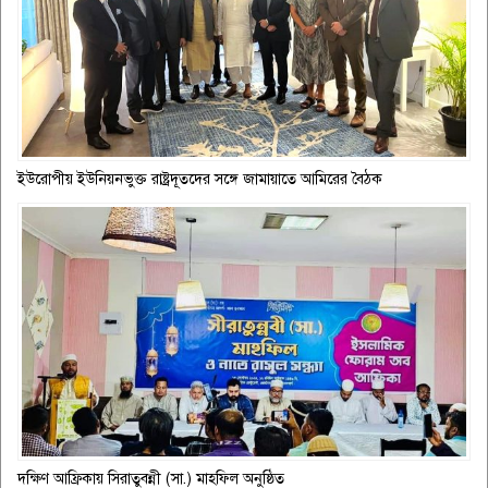
ইউরোপীয় ইউনিয়নভুক্ত রাষ্ট্রদূতদের সঙ্গে জামায়াতে আমিরের বৈঠক
দক্ষিণ আফ্রিকায় সিরাতুবন্নী (সা.) মাহফিল অনুষ্ঠিত