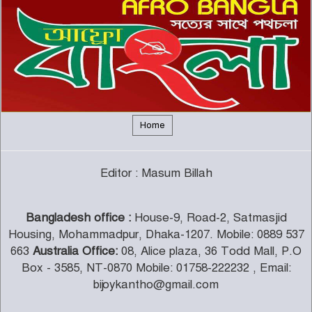
ইউরোপীয় ইউনিয়নভুক্ত রাষ্ট্রদূতদের
সঙ্গে জামায়াতে আমিরের বৈঠক
৬
দক্ষিণ আফ্রিকায় সিরাতুবন্নী (সা.)
মাহফিল অনুষ্ঠিত
৭
Home
ফরেইন ট্রাস্ট অব ফেনী’র যাত্রা শুরু
Editor : Masum Billah
৮
Bangladesh office :
House-9, Road-2, Satmasjid
জামায়াত-শিবির নিষিদ্ধের প্রজ্ঞাপন
Housing, Mohammadpur, Dhaka-1207. Mobile: 0889 537
প্রত্যাহার
৯
663
Australia Office:
08, Alice plaza, 36 Todd Mall, P.O
Box - 3585, NT-0870 Mobile: 01758-222232 , Email:
bijoykantho@gmail.com
রাতে যেসব ফল খেলে ঘুম ভালো হয়