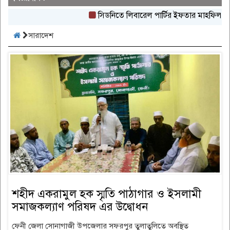
সিডনিতে লিবারেল পার্টির ইফতার মাহফিল অনুষ্ঠিত
সারাদেশ
শহীদ একরামুল হক স্মৃতি পাঠাগার ও ইসলামী
সমাজকল্যাণ পরিষদ এর উদ্বোধন
ফেনী জেলা সোনাগাজী উপজেলার সফরপুর তুলাতুলিতে অবস্থিত