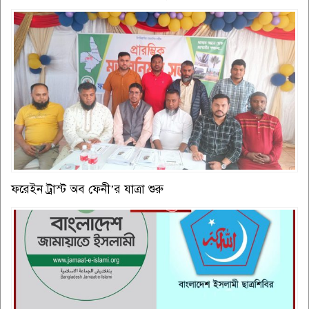
ফরেইন ট্রাস্ট অব ফেনী’র যাত্রা শুরু