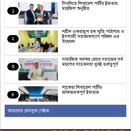
সিডনিতে লিবারেল পার্টির ইফতার
মাহফিল অনুষ্ঠিত
১
শহীদ একরামুল হক স্মৃতি পাঠাগার ও
ইসলামী সমাজকল্যাণ পরিষদ এর
২
উদ্বোধন
সামাজিক অবক্ষয় রোধে সমাজের সর্ব
মহলের সচেতনতা খুবই গুরুত্বপূর্ণ
৩
লাকেম্বা লিবারেল পার্টির
জাঁকজমকপূর্ণ ইফতার
৪
আমাদের ফেসবুক পেইজ
অস্ট্রেলিয়ার রিয়েল এস্টেট এবং
নির্মাণ শিল্পে একটি নতুন যুগের সূচনা
৫