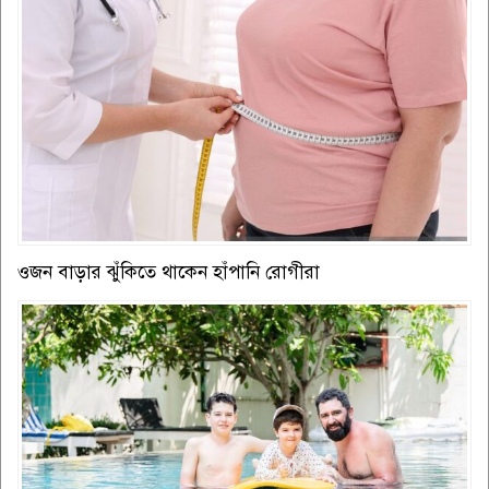
ওজন বাড়ার ঝুঁকিতে থাকেন হাঁপানি রোগীরা