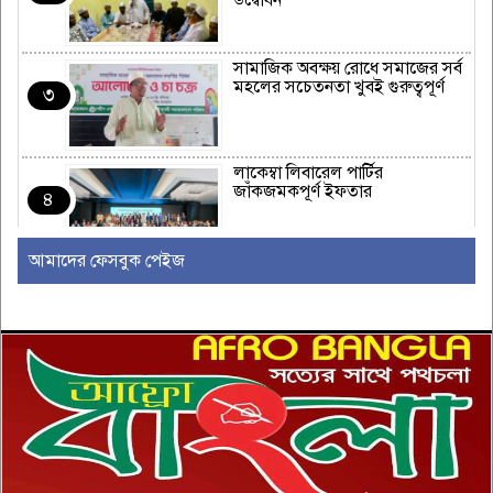
উদ্বোধন
সামাজিক অবক্ষয় রোধে সমাজের সর্ব
মহলের সচেতনতা খুবই গুরুত্বপূর্ণ
৩
লাকেম্বা লিবারেল পার্টির
জাঁকজমকপূর্ণ ইফতার
৪
আমাদের ফেসবুক পেইজ
অস্ট্রেলিয়ার রিয়েল এস্টেট এবং
নির্মাণ শিল্পে একটি নতুন যুগের সূচনা
৫
ইউরোপীয় ইউনিয়নভুক্ত রাষ্ট্রদূতদের
সঙ্গে জামায়াতে আমিরের বৈঠক
৬
দক্ষিণ আফ্রিকায় সিরাতুবন্নী (সা.)