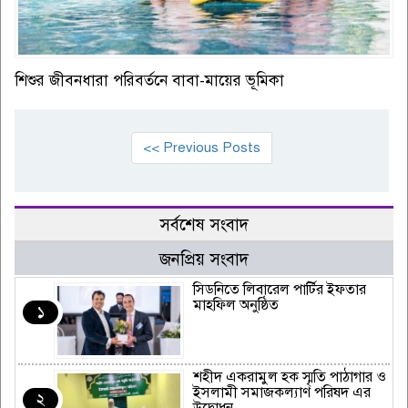
শিশুর জীবনধারা পরিবর্তনে বাবা-মায়ের ভূমিকা
<< Previous Posts
সর্বশেষ সংবাদ
জনপ্রিয় সংবাদ
সিডনিতে লিবারেল পার্টির ইফতার
মাহফিল অনুষ্ঠিত
১
শহীদ একরামুল হক স্মৃতি পাঠাগার ও
ইসলামী সমাজকল্যাণ পরিষদ এর
২