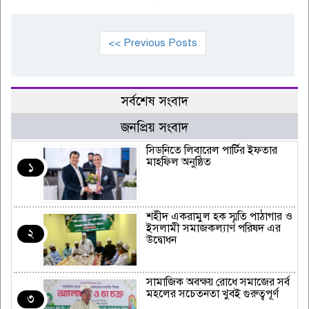
<< Previous Posts
সর্বশেষ সংবাদ
জনপ্রিয় সংবাদ
সিডনিতে লিবারেল পার্টির ইফতার
মাহফিল অনুষ্ঠিত
১
শহীদ একরামুল হক স্মৃতি পাঠাগার ও
ইসলামী সমাজকল্যাণ পরিষদ এর
২
উদ্বোধন
সামাজিক অবক্ষয় রোধে সমাজের সর্ব
মহলের সচেতনতা খুবই গুরুত্বপূর্ণ
৩