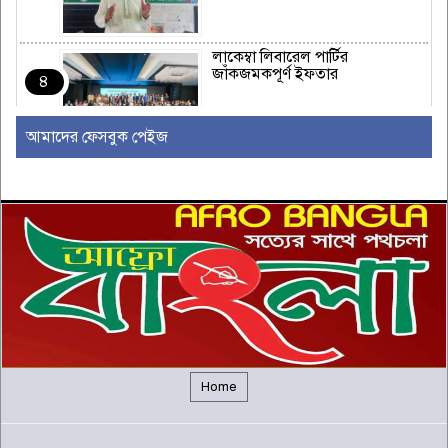
লাকেম্বা লিবারেল পার্টির
জাঁকজমকপূর্ণ ইফতার
৪
আমাদের ফেসবুক পেইজ
অস্ট্রেলিয়ার রিয়েল এস্টেট এবং
নির্মাণ শিল্পে একটি নতুন যুগের সূচনা
৫
ইউরোপীয় ইউনিয়নভুক্ত রাষ্ট্রদূতদের
সঙ্গে জামায়াতে আমিরের বৈঠক
৬
দক্ষিণ আফ্রিকায় সিরাতুবন্নী (সা.)
মাহফিল অনুষ্ঠিত
৭
Home
ফরেইন ট্রাস্ট অব ফেনী’র যাত্রা শুরু