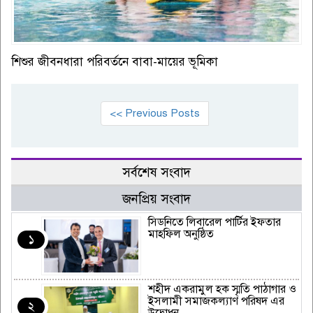
শিশুর জীবনধারা পরিবর্তনে বাবা-মায়ের ভূমিকা
<< Previous Posts
সর্বশেষ সংবাদ
জনপ্রিয় সংবাদ
সিডনিতে লিবারেল পার্টির ইফতার
মাহফিল অনুষ্ঠিত
১
শহীদ একরামুল হক স্মৃতি পাঠাগার ও
ইসলামী সমাজকল্যাণ পরিষদ এর
২