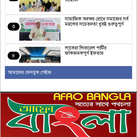
উদ্বোধন
সামাজিক অবক্ষয় রোধে সমাজের সর্ব
মহলের সচেতনতা খুবই গুরুত্বপূর্ণ
৩
লাকেম্বা লিবারেল পার্টির
জাঁকজমকপূর্ণ ইফতার
৪
আমাদের ফেসবুক পেইজ
অস্ট্রেলিয়ার রিয়েল এস্টেট এবং
নির্মাণ শিল্পে একটি নতুন যুগের সূচনা
৫
ইউরোপীয় ইউনিয়নভুক্ত রাষ্ট্রদূতদের
সঙ্গে জামায়াতে আমিরের বৈঠক
৬
দক্ষিণ আফ্রিকায় সিরাতুবন্নী (সা.)