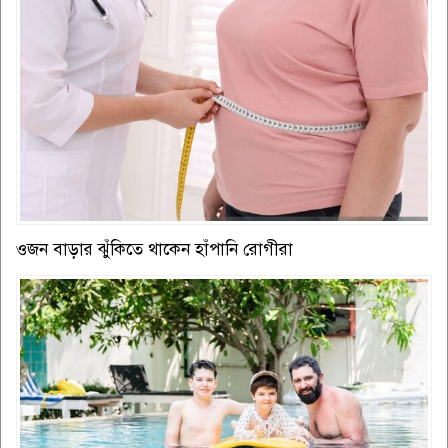
ওজন বাড়ার ঝুঁকিতে থাকেন হাঁপানি রোগীরা