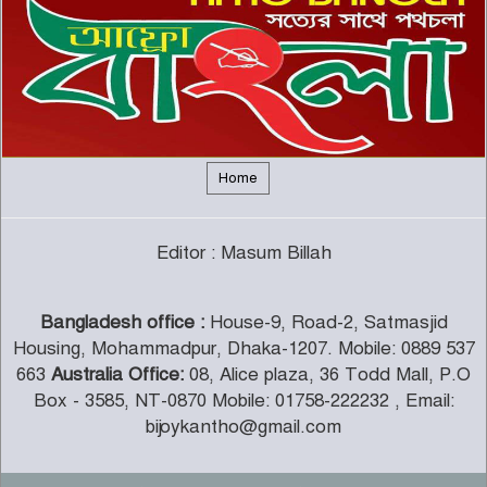
ইউরোপীয় ইউনিয়নভুক্ত রাষ্ট্রদূতদের
সঙ্গে জামায়াতে আমিরের বৈঠক
৬
দক্ষিণ আফ্রিকায় সিরাতুবন্নী (সা.)
মাহফিল অনুষ্ঠিত
৭
Home
ফরেইন ট্রাস্ট অব ফেনী’র যাত্রা শুরু
Editor : Masum Billah
৮
Bangladesh office :
House-9, Road-2, Satmasjid
জামায়াত-শিবির নিষিদ্ধের প্রজ্ঞাপন
Housing, Mohammadpur, Dhaka-1207. Mobile: 0889 537
প্রত্যাহার
৯
663
Australia Office:
08, Alice plaza, 36 Todd Mall, P.O
Box - 3585, NT-0870 Mobile: 01758-222232 , Email:
bijoykantho@gmail.com
রাতে যেসব ফল খেলে ঘুম ভালো হয়
১০