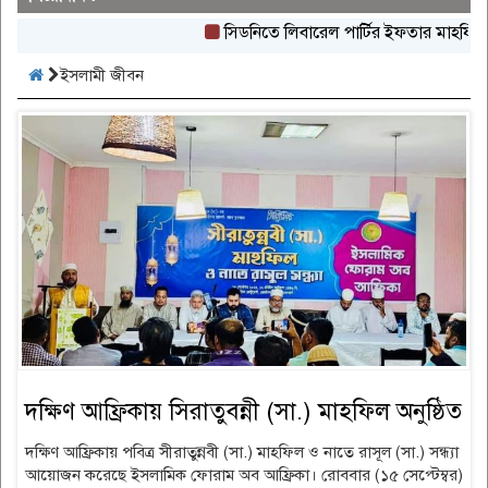
সিডনিতে লিবারেল পার্টির ইফতার মাহফিল অনুষ্ঠ
ইসলামী জীবন
দক্ষিণ আফ্রিকায় সিরাতুবন্নী (সা.) মাহফিল অনুষ্ঠিত
দক্ষিণ আফ্রিকায় পবিত্র সীরাতুন্নবী (সা.) মাহফিল ও নাতে রাসূল (সা.) সন্ধ্যা
আয়োজন করেছে ইসলামিক ফোরাম অব আফ্রিকা। রোববার (১৫ সেপ্টেম্বর)