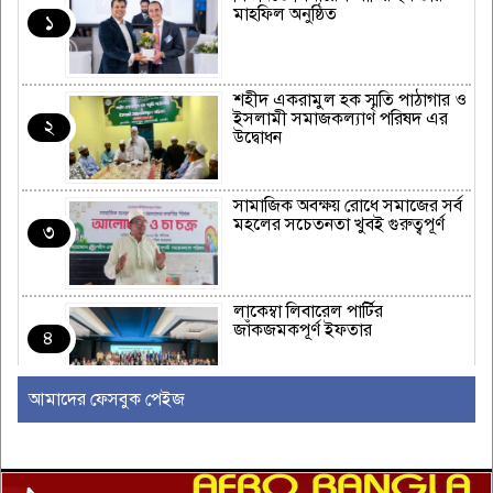
মাহফিল অনুষ্ঠিত
১
শহীদ একরামুল হক স্মৃতি পাঠাগার ও
ইসলামী সমাজকল্যাণ পরিষদ এর
২
উদ্বোধন
সামাজিক অবক্ষয় রোধে সমাজের সর্ব
মহলের সচেতনতা খুবই গুরুত্বপূর্ণ
৩
লাকেম্বা লিবারেল পার্টির
জাঁকজমকপূর্ণ ইফতার
৪
আমাদের ফেসবুক পেইজ
অস্ট্রেলিয়ার রিয়েল এস্টেট এবং
নির্মাণ শিল্পে একটি নতুন যুগের সূচনা
৫